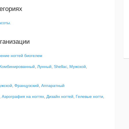
егориях
асоты
.
ганизации
ение ногтей биогелем
Комбинированный
,
Лунный
,
Shellac
,
Мужской
,
ужской
,
Французский
,
Аппаратный
,
Аэрография на ногтях
,
Дизайн ногтей
,
Гелевые ногти
,