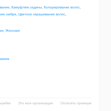
вание
,
Камуфляж седины
,
Колорирование волос
,
ние омбре
,
Цветное окрашивание волос
,
ми
,
Женская
акияж
ошибке
Это моя организация
Оплатить премиум