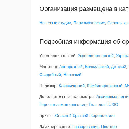
Организация размещена в кат
Ногтевые студии
,
Парикмахерские
,
Салоны кр
Подробная информация об ор
Укрепление ногтей:
Укрепление ногтей
,
Укрепл
Маникюр:
Аппаратный
,
Бразильский
,
Детский
,
Свадебный
,
Японский
Педикюр:
Классический
,
Комбинированный
,
М
Дополнительные параметры:
Акриловые ногти
Горячее ламинирование
,
Гель-лак LUXIO
Бритье:
Опасной бритвой
,
Королевское
Ламинирование:
Глазирование
,
Цветное