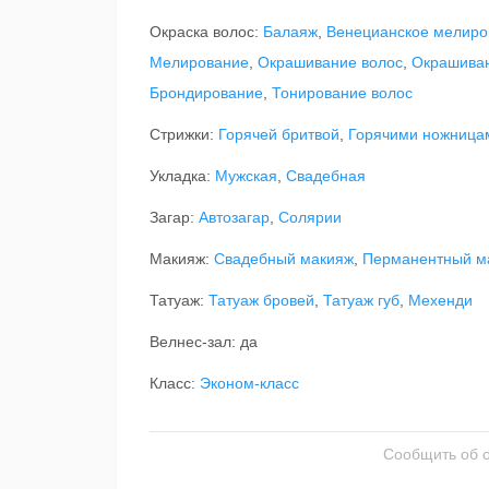
Окраска волос:
Балаяж
,
Венецианское мелиро
Мелирование
,
Окрашивание волос
,
Окрашива
Брондирование
,
Тонирование волос
Стрижки:
Горячей бритвой
,
Горячими ножница
Укладка:
Мужская
,
Свадебная
Загар:
Автозагар
,
Солярии
Макияж:
Свадебный макияж
,
Перманентный м
Татуаж:
Татуаж бровей
,
Татуаж губ
,
Мехенди
Велнес-зал: да
Класс:
Эконом-класс
Сообщить об 