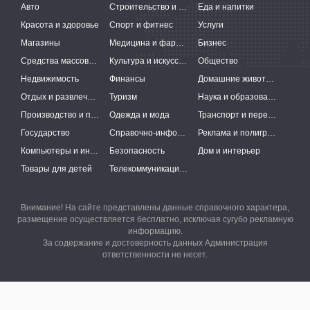
Авто
Строительство и ремонт
Еда и напитки
Красота и здоровье
Спорт и фитнес
Услуги
Магазины
Медицина и фармацевтика
Бизнес
Средства массовой информации
Культура и искусство
Общество
Недвижимость
Финансы
Домашние животные
Отдых и развлечения
Туризм
Наука и образование
Производство и поставки
Одежда и мода
Транспорт и перевозки
Государство
Справочно-информационные системы
Реклама и полиграфия
Компьютеры и интернет
Безопасность
Дом и интерьер
Товары для детей
Телекоммуникации и связь
Внимание! На сайте представлены данные справочного характера,
размещение осуществляется бесплатно, исключая сугубо рекламную
информацию.
За содержание и достоверность данных Администрация
ответственности не несет.