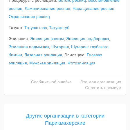
Процедуры с ресницами:
Ботокс ресниц
,
Восстановление
ресниц
,
Ламинирование ресниц
,
Наращивание ресниц
,
Окрашивание ресниц
Татуаж:
Татуаж глаз
,
Татуаж губ
Эпиляция:
Эпиляция воском
,
Эпиляция подбородка
,
Эпиляция подмышек
,
Шугаринг
,
Шугаринг глубокого
бикини
,
Лазерная эпиляция
, Эпиляцию,
Гелевая
эпиляция
,
Мужская эпиляция
,
Фотоэпиляция
Сообщить об ошибке
Это моя организация
Оплатить премиум
Другие организации в категории
Парикмахерские