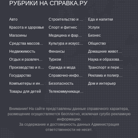
РУБРИКИ НА СПРАВКА.РУ
Авто
Строительство и ремонт
Еда и напитки
Красота и здоровье
Спорт и фитнес
Услуги
Магазины
Медицина и фармацевтика
Бизнес
Средства массовой информации
Культура и искусство
Общество
Недвижимость
Финансы
Домашние животные
Отдых и развлечения
Туризм
Наука и образование
Производство и поставки
Одежда и мода
Транспорт и перевозки
Государство
Справочно-информационные системы
Реклама и полиграфия
Компьютеры и интернет
Безопасность
Дом и интерьер
Товары для детей
Телекоммуникации и связь
Внимание! На сайте представлены данные справочного характера,
размещение осуществляется бесплатно, исключая сугубо рекламную
информацию.
За содержание и достоверность данных Администрация
ответственности не несет.