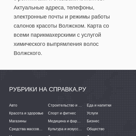
Актуальные адреса, телефоны,
электронные почты и режимы работы
салонов красоты Волжском. Карта со
всеми парикмахерскими с услугой
химического выпрямления волос
Волжского.
РУБРИКИ НА СПРАВКА.РУ
Авто
Строительство и ремонт
Еда и напитки
Красота и здоровье
Спорт и фитнес
Услуги
Магазины
Медицина и фармацевтика
Бизнес
Средства массовой информации
Культура и искусство
Общество