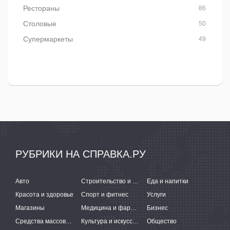
Рестораны
86
Столовые
50
Супермаркеты
49
РУБРИКИ НА СПРАВКА.РУ
Авто
Строительство и ремонт
Еда и напитки
Красота и здоровье
Спорт и фитнес
Услуги
Магазины
Медицина и фармацевтика
Бизнес
Средства массовой информации
Культура и искусство
Общество