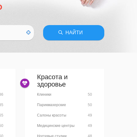
О
НАЙТИ
Красота и
здоровье
86
Клиники
50
85
Парикмахерские
50
65
Салоны красоты
49
50
Медицинские центры
49
50
Ногтевые студии
48