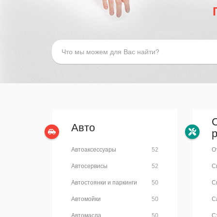
Авто
Автоаксессуары
52
О
Автосервисы
52
С
Автостоянки и паркинги
50
С
Автомойки
50
С
Автомасла
50
С