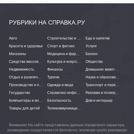
РУБРИКИ НА СПРАВКА.РУ
Авто
Строительство и ремонт
Еда и напитки
Красота и здоровье
Спорт и фитнес
Услуги
Магазины
Медицина и фармацевтика
Бизнес
Средства массовой информации
Культура и искусство
Общество
Недвижимость
Финансы
Домашние животные
Отдых и развлечения
Туризм
Наука и образование
Производство и поставки
Одежда и мода
Транспорт и перевозки
Государство
Справочно-информационные системы
Реклама и полиграфия
Компьютеры и интернет
Безопасность
Дом и интерьер
Товары для детей
Телекоммуникации и связь
Внимание! На сайте представлены данные справочного характера,
размещение осуществляется бесплатно, исключая сугубо рекламную