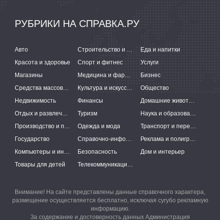
РУБРИКИ НА СПРАВКА.РУ
Авто
Строительство и ремонт
Еда и напитки
Красота и здоровье
Спорт и фитнес
Услуги
Магазины
Медицина и фармацевтика
Бизнес
Средства массовой информации
Культура и искусство
Общество
Недвижимость
Финансы
Домашние животные
Отдых и развлечения
Туризм
Наука и образование
Производство и поставки
Одежда и мода
Транспорт и перевозки
Государство
Справочно-информационные системы
Реклама и полиграфия
Компьютеры и интернет
Безопасность
Дом и интерьер
Товары для детей
Телекоммуникации и связь
Внимание! На сайте представлены данные справочного характера,
размещение осуществляется бесплатно, исключая сугубо рекламную
информацию.
За содержание и достоверность данных Администрация