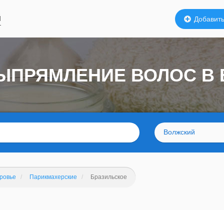
й
Добавить
ЫПРЯМЛЕНИЕ ВОЛОС В
Волжский
оровье
Парикмахерские
Бразильское