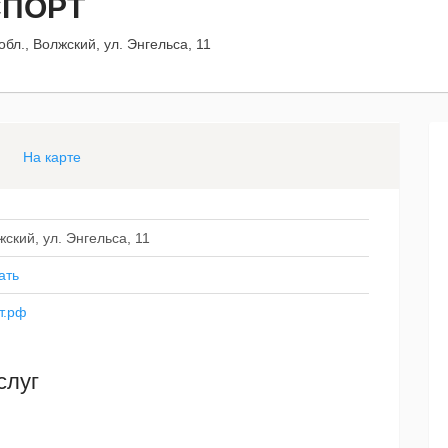
СПОРТ
обл., Волжский, ул. Энгельса, 11
На карте
жский, ул. Энгельса, 11
ать
т.рф
слуг