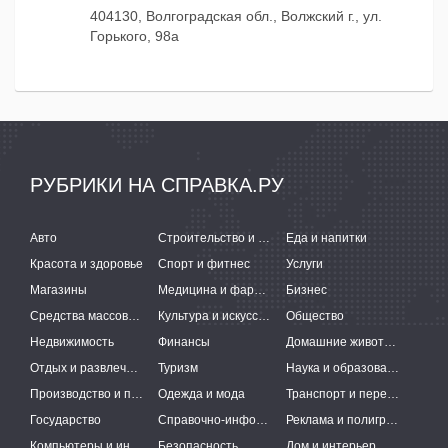
404130, Волгоградская обл., Волжский г., ул.
Горького, 98а
РУБРИКИ НА СПРАВКА.РУ
Авто
Строительство и ремонт
Еда и напитки
Красота и здоровье
Спорт и фитнес
Услуги
Магазины
Медицина и фармацевтика
Бизнес
Средства массовой информации
Культура и искусство
Общество
Недвижимость
Финансы
Домашние животные
Отдых и развлечения
Туризм
Наука и образование
Производство и поставки
Одежда и мода
Транспорт и перевозки
Государство
Справочно-информационные системы
Реклама и полиграфия
Компьютеры и интернет
Безопасность
Дом и интерьер