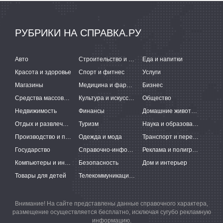
РУБРИКИ НА СПРАВКА.РУ
Авто
Строительство и ремонт
Еда и напитки
Красота и здоровье
Спорт и фитнес
Услуги
Магазины
Медицина и фармацевтика
Бизнес
Средства массовой информации
Культура и искусство
Общество
Недвижимость
Финансы
Домашние животные
Отдых и развлечения
Туризм
Наука и образование
Производство и поставки
Одежда и мода
Транспорт и перевозки
Государство
Справочно-информационные системы
Реклама и полиграфия
Компьютеры и интернет
Безопасность
Дом и интерьер
Товары для детей
Телекоммуникации и связь
Внимание! На сайте представлены данные справочного характера,
размещение осуществляется бесплатно, исключая сугубо рекламную
информацию.