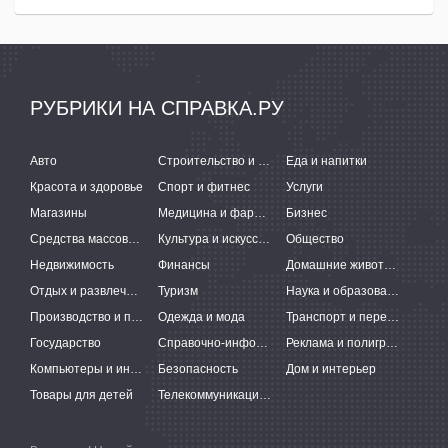
РУБРИКИ НА СПРАВКА.РУ
Авто
Строительство и ремонт
Еда и напитки
Красота и здоровье
Спорт и фитнес
Услуги
Магазины
Медицина и фармацевтика
Бизнес
Средства массовой информации
Культура и искусство
Общество
Недвижимость
Финансы
Домашние животные
Отдых и развлечения
Туризм
Наука и образование
Производство и поставки
Одежда и мода
Транспорт и перевозки
Государство
Справочно-информационные системы
Реклама и полиграфия
Компьютеры и интернет
Безопасность
Дом и интерьер
Товары для детей
Телекоммуникации и связь