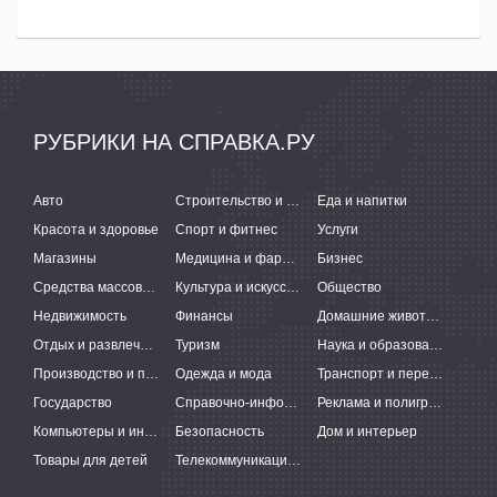
РУБРИКИ НА СПРАВКА.РУ
Авто
Строительство и ремонт
Еда и напитки
Красота и здоровье
Спорт и фитнес
Услуги
Магазины
Медицина и фармацевтика
Бизнес
Средства массовой информации
Культура и искусство
Общество
Недвижимость
Финансы
Домашние животные
Отдых и развлечения
Туризм
Наука и образование
Производство и поставки
Одежда и мода
Транспорт и перевозки
Государство
Справочно-информационные системы
Реклама и полиграфия
Компьютеры и интернет
Безопасность
Дом и интерьер
Товары для детей
Телекоммуникации и связь