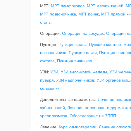
МРТ:
МРТ лимфоузлов
,
МРТ мягких тканей
,
МР
МРТ позвоночника
,
МРТ почек
,
МРТ прямой к
стопы
Операции:
Операция на сосудах
,
Операция на
Пункция:
Пункция кисты
,
Пункция костного моз
позвоночника
,
Пункция почки
,
Пункция спинно
сустава
,
Пункция яичников
УЗИ:
УЗИ
,
УЗИ вилочковой железы
,
УЗИ желчн
пузыря
,
УЗИ надпочечников
,
УЗИ органов мош
селезенки
Дополнительные параметры:
Лечение инфекц
заболеваний
,
Лечение пеленочного дерматита
уреаплазмоза
,
Обследование на ЗППП
Лечение:
Курс химиотерапии
,
Лечение опухоли