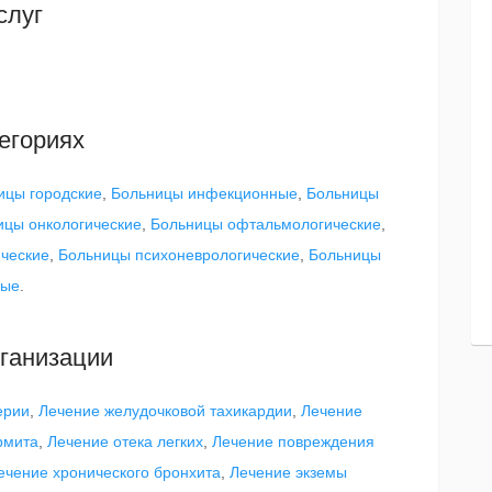
слуг
егориях
ицы городские
,
Больницы инфекционные
,
Больницы
ицы онкологические
,
Больницы офтальмологические
,
ческие
,
Больницы психоневрологические
,
Больницы
ные
.
ганизации
ерии
,
Лечение желудочковой тахикардии
,
Лечение
рмита
,
Лечение отека легких
,
Лечение повреждения
ечение хронического бронхита
,
Лечение экземы