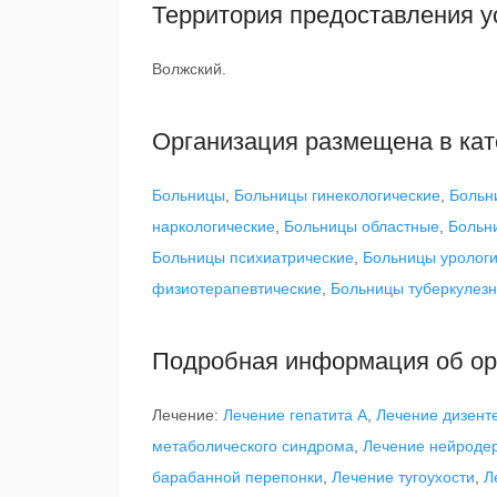
Территория предоставления у
Волжский.
Организация размещена в кат
Больницы
,
Больницы гинекологические
,
Больн
наркологические
,
Больницы областные
,
Больн
Больницы психиатрические
,
Больницы урологи
физиотерапевтические
,
Больницы туберкулез
Подробная информация об ор
Лечение:
Лечение гепатита А
,
Лечение дизент
метаболического синдрома
,
Лечение нейроде
барабанной перепонки
,
Лечение тугоухости
,
Л