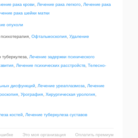
чение рака крови
,
Лечение рака легкого
,
Лечение рака
чение рака шейки матки
ие опухоли
 психотерапия,
Офтальмоскопия
,
Удаление
 туберкулеза,
Лечение задержки психического
звития
,
Лечение психических расстройств
,
Телесно-
льных дисфункций
,
Лечение уреаплазмоза
,
Лечение
роскопия
,
Урография
,
Хирургическая урология
,
леза костей
,
Лечение туберкулеза суставов
ошибке
Это моя организация
Оплатить премиум