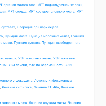
Т органов малого таза
,
МРТ поджелудочной железы
,
ишки
,
МРТ сердца
,
МРТ сосудов головного мозга
,
МРТ
 суставах
,
Операция при варикоцеле
га
,
Пункция мозга
,
Пункция молочных желез
,
Пункция
го мозга
,
Пункция сустава
,
Пункция тазобедренного
ого пузыря
,
УЗИ молочных желез
,
УЗИ мочевого
онки
,
УЗИ печени
,
УЗИ по беременности
,
УЗИ
ионного эндокардита
,
Лечение инфекционных
,
Лечение сифилиса
,
Лечение СПИДа
,
Лечение
 головного мозга
,
Лечение опухоли матки
,
Лечение