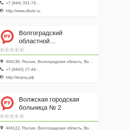
+7 (844) 331-73-...
http://www.dbvlz.ru
Волгоградский
областной
уронефрологический
центр
404130, Россия, Волгоградская область, Волжский, улица имени Генерала Карбышева, 86
+7 (8443) 27-44-...
http://воунц.рф
Волжская городская
больница № 2
404122, Россия, Волгоградская область, Волжский, улица Пушкина, 49