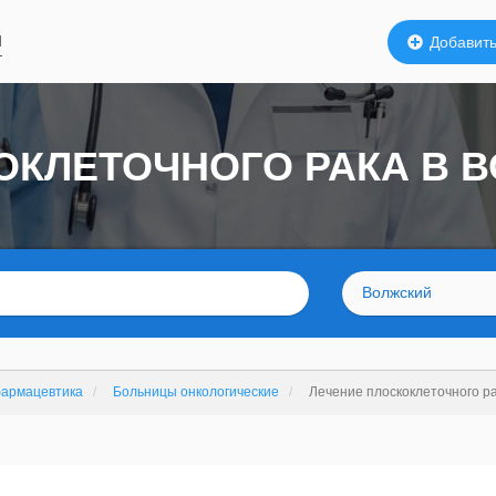
й
Добавить
ОКЛЕТОЧНОГО РАКА В 
Волжский
фармацевтика
Больницы онкологические
Лечение плоскоклеточного р