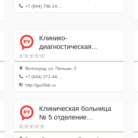
+7 (844) 796-14-...
Клинико-
диагностическая
лаборатория
Клинической больницы
Волгоград, ул. Пельше, 2
№ 5
+7 (844) 271-44-...
http://guz5kb.ru
Клиническая больница
№ 5 отделение
паталогии
новорожденных и