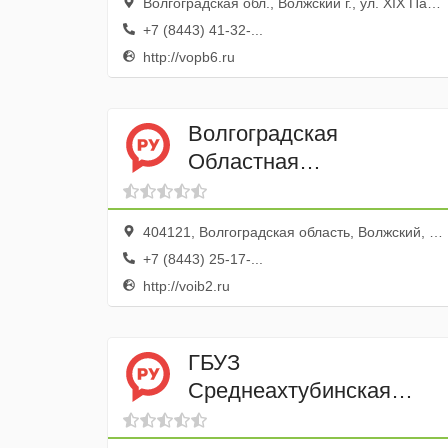
Волгоградская обл., Волжский г., ул. XIX Партсъезда, 43
больница № 2
+7 (8443) 41-32-...
http://vopb6.ru
Волгоградская
Областная
Инфекционная больница
№ 2
404121, Волгоградская область, Волжский, улица Пушкина, 32
+7 (8443) 25-17-...
http://voib2.ru
ГБУЗ
Среднеахтубинская
центральная районная
больница