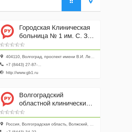
Городская Клиническая
больница № 1 им. С. З.
Фишера
Нейрохирургическое
404110, Волгоград, проспект имени В.И. Ленина, 137
отделение
+7 (8443) 27-87-...
http://www.gb1.ru
Волгоградский
областной клинический
кожно-венерологический
диспансер, Волжский
Россия, Волгоградская область, Волжский, улица Горького, 8
филиал