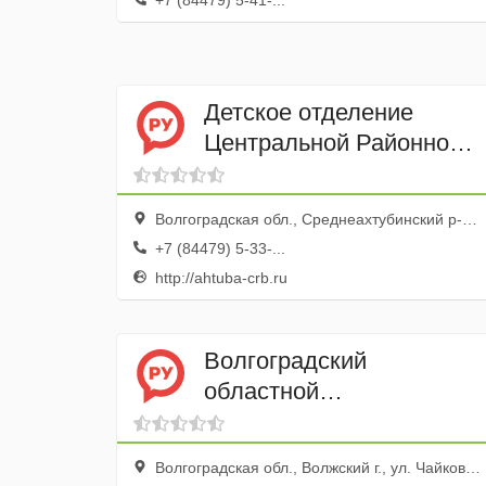
+7 (84479) 5-41-...
Детское отделение
Центральной Районной
Больницы, МУЗ
Волгоградская обл., Среднеахтубинский р-н, Средняя Ахтуба пгт, ул. Больничная, 2
+7 (84479) 5-33-...
http://ahtuba-crb.ru
Волгоградский
областной
противотуберкулезный
диспансер № 7, детское
Волгоградская обл., Волжский г., ул. Чайковского, 9
отделение