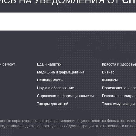
СЬ НА УВЕДОМЛЕНИЯ ОТ
СП
и ремонт
Еда и напитки
Красота и здоровь
Медицина и фармацевтика
Бизнес
Недвижимость
Финансы
Наука и образование
Производство и по
Справочно-информационные системы
Реклама и полигра
Товары для детей
Телекоммуникации 
анные справочного характера, размещение осуществляется бесплатно, иск
 содержание и достоверность данных Администрация ответственности не нес