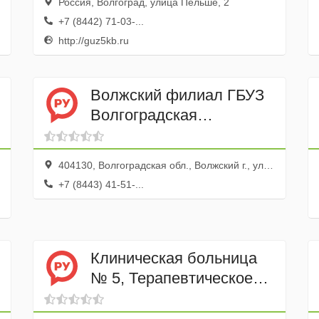
Россия, Волгоград, улица Пельше, 2
недоношенных детей №
+7 (8442) 71-03-...
1 и № 2
http://guz5kb.ru
Волжский филиал ГБУЗ
Волгоградская
областная клиническая
психиатрическая
404130, Волгоградская обл., Волжский г., ул. Камская, 1
больница № 2
+7 (8443) 41-51-...
Диспансерно-
психиатрическое
отделение
Клиническая больница
№ 5, Терапевтическое
отделение