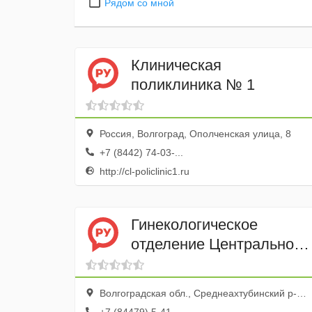
Рядом со мной
Клиническая
поликлиника № 1
Россия, Волгоград, Ополченская улица, 8
+7 (8442) 74-03-...
http://cl-policlinic1.ru
Гинекологическое
отделение Центральной
Районной Больницы,
МУЗ
Волгоградская обл., Среднеахтубинский р-н, Средняя Ахтуба пгт, ул. Больничная, 2