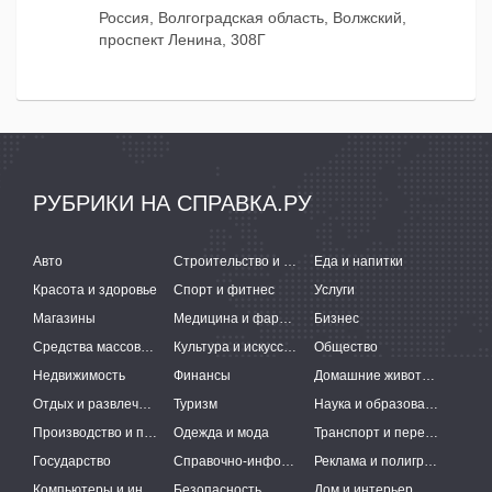
Россия, Волгоградская область, Волжский,
проспект Ленина, 308Г
РУБРИКИ НА СПРАВКА.РУ
Авто
Строительство и ремонт
Еда и напитки
Красота и здоровье
Спорт и фитнес
Услуги
Магазины
Медицина и фармацевтика
Бизнес
Средства массовой информации
Культура и искусство
Общество
Недвижимость
Финансы
Домашние животные
Отдых и развлечения
Туризм
Наука и образование
Производство и поставки
Одежда и мода
Транспорт и перевозки
Государство
Справочно-информационные системы
Реклама и полиграфия
Компьютеры и интернет
Безопасность
Дом и интерьер