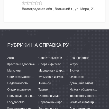
Волгоградская обл., Волжский г., ул. Мира, 21
РУБРИКИ НА СПРАВКА.РУ
Авто
Строительство и ремонт
Еда и напитки
Красота и здоровье
Спорт и фитнес
Услуги
Магазины
Медицина и фармацевтика
Бизнес
Средства массовой информации
Культура и искусство
Общество
Недвижимость
Финансы
Домашние животные
Отдых и развлечения
Туризм
Наука и образование
Производство и поставки
Одежда и мода
Транспорт и перевозки
Государство
Справочно-информационные системы
Реклама и полиграфия
Компьютеры и интернет
Безопасность
Дом и интерьер