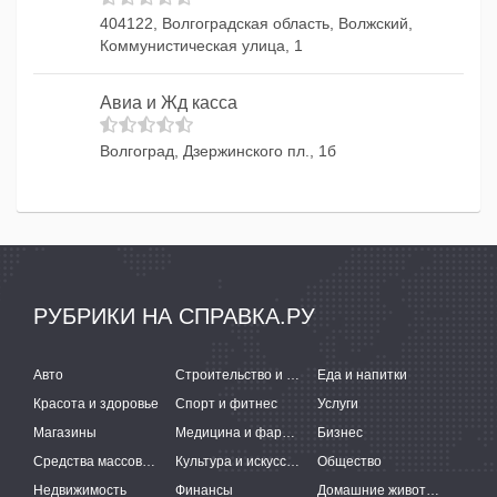
404122, Волгоградская область, Волжский,
Коммунистическая улица, 1
Авиа и Жд касса
Волгоград, Дзержинского пл., 1б
РУБРИКИ НА СПРАВКА.РУ
Авто
Строительство и ремонт
Еда и напитки
Красота и здоровье
Спорт и фитнес
Услуги
Магазины
Медицина и фармацевтика
Бизнес
Средства массовой информации
Культура и искусство
Общество
Недвижимость
Финансы
Домашние животные