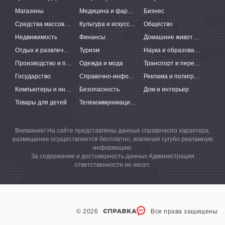
Магазины
Медицина и фармацевтика
Бизнес
Средства массовой информации
Культура и искусство
Общество
Недвижимость
Финансы
Домашние животные
Отдых и развлечения
Туризм
Наука и образование
Производство и поставки
Одежда и мода
Транспорт и перевозки
Государство
Справочно-информационные системы
Реклама и полиграфия
Компьютеры и интернет
Безопасность
Дом и интерьер
Товары для детей
Телекоммуникации и связь
Внимание! На сайте представлены данные справочного характера,
размещение осуществляется бесплатно, исключая сугубо рекламную
информацию.
За содержание и достоверность данных Администрация
ответственности не несет.
© 2026
Все права защищены