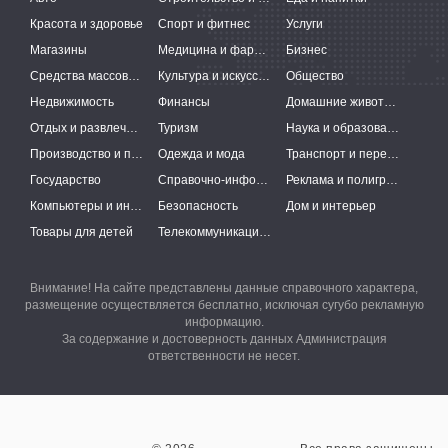
Красота и здоровье
Спорт и фитнес
Услуги
Магазины
Медицина и фармацевтика
Бизнес
Средства массовой информации
Культура и искусство
Общество
Недвижимость
Финансы
Домашние животные
Отдых и развлечения
Туризм
Наука и образование
Производство и поставки
Одежда и мода
Транспорт и перевозки
Государство
Справочно-информационные системы
Реклама и полиграфия
Компьютеры и интернет
Безопасность
Дом и интерьер
Товары для детей
Телекоммуникации и связь
Внимание! На сайте представлены данные справочного характера,
размещение осуществляется бесплатно, исключая сугубо рекламную
информацию.
За содержание и достоверность данных Администрация
ответственности не несет.