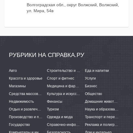
Волгоградская обл., округ Волжский, Волжский,
ул. Мира, 54в
РУБРИКИ НА СПРАВКА.РУ
Авто
Строительство и ремонт
Еда и напитки
Красота и здоровье
Спорт и фитнес
Услуги
Магазины
Медицина и фармацевтика
Бизнес
Средства массовой информации
Культура и искусство
Общество
Недвижимость
Финансы
Домашние животные
Отдых и развлечения
Туризм
Наука и образование
Производство и поставки
Одежда и мода
Транспорт и перевозки
Государство
Справочно-информационные системы
Реклама и полиграфия
Компьютеры и интернет
Безопасность
Дом и интерьер