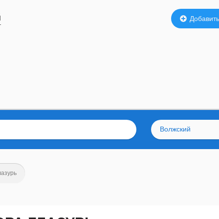
й
Добавить
Волжский
лазурь