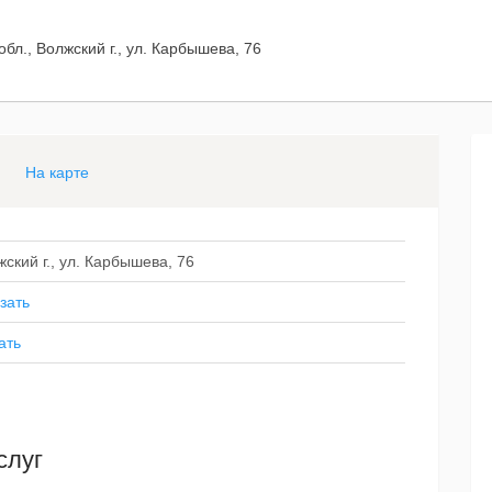
бл., Волжский г., ул. Карбышева, 76
На карте
жский г., ул. Карбышева, 76
зать
ать
слуг