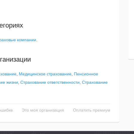
егориях
раховые компании
.
ганизации
ахование
,
Медицинское страхование
,
Пенсионное
ие жизни
,
Страхование ответственности
,
Страхование
ошибке
Это моя организация
Оплатить премиум