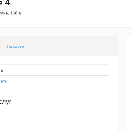
 4
ина, 168 а
На карте
 а
зать
слуг