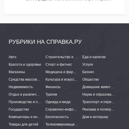
РУБРИКИ НА СПРАВКА.РУ
Авто
Строительство и ремонт
Еда и напитки
Красота и здоровье
Спорт и фитнес
Услуги
Магазины
Медицина и фармацевтика
Бизнес
Средства массовой информации
Культура и искусство
Общество
Недвижимость
Финансы
Домашние животные
Отдых и развлечения
Туризм
Наука и образование
Производство и поставки
Одежда и мода
Транспорт и перевозки
Государство
Справочно-информационные системы
Реклама и полиграфия
Компьютеры и интернет
Безопасность
Дом и интерьер
Товары для детей
Телекоммуникации и связь