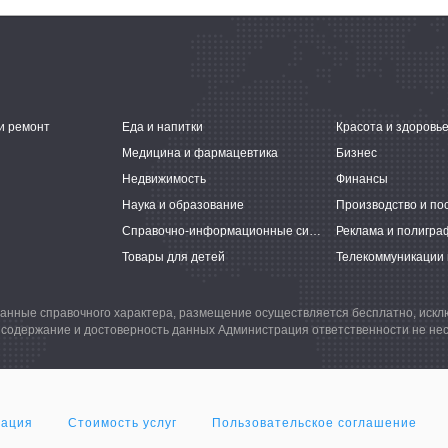
и ремонт
Еда и напитки
Красота и здоровь
Медицина и фармацевтика
Бизнес
Недвижимость
Финансы
Наука и образование
Производство и по
Справочно-информационные системы
Реклама и полигра
Товары для детей
Телекоммуникации 
анные справочного характера, размещение осуществляется бесплатно, иск
 содержание и достоверность данных Администрация ответственности не нес
мация
Стоимость услуг
Пользовательское соглашение