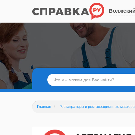
Волжски
Главная
Реставраторы и реставрационные мастерс