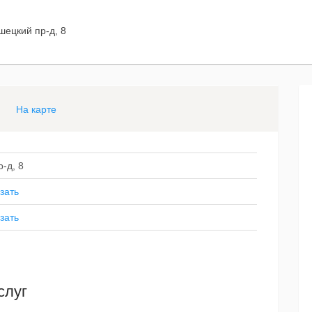
шецкий пр-д, 8
На карте
-д, 8
зать
зать
слуг