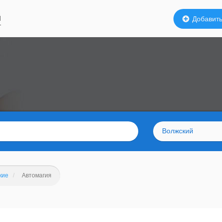
й
Добавить
Волжский
кие
Автомагия