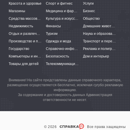
Красота и здоровье
Спорт и фитнес
Услуги
Магазины
Медицина и фармацевтика
Бизнес
Средства массовой информации
Культура и искусство
Общество
Недвижимость
Финансы
Домашние животные
Отдых и развлечения
Туризм
Наука и образование
Производство и поставки
Одежда и мода
Транспорт и перевозки
Государство
Справочно-информационные системы
Реклама и полиграфия
Компьютеры и интернет
Безопасность
Дом и интерьер
Товары для детей
Телекоммуникации и связь
Внимание! На сайте представлены данные справочного характера,
размещение осуществляется бесплатно, исключая сугубо рекламную
информацию.
За содержание и достоверность данных Администрация
ответственности не несет.
© 2026
Все права защищены