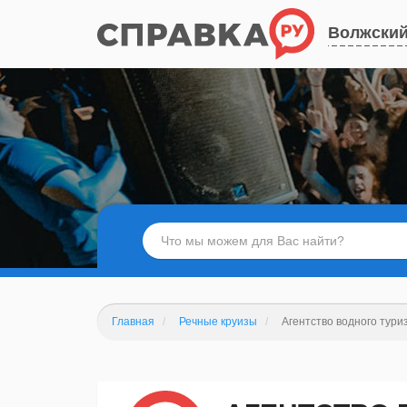
Волжски
Главная
Речные круизы
Агентство водного тур