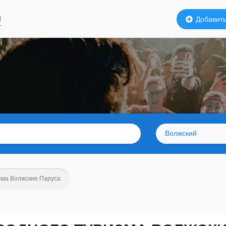
й
Добавить
Волжский
изма Волжские Паруса