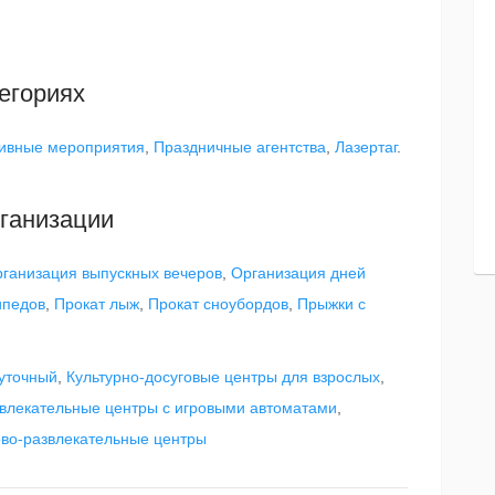
егориях
ивные мероприятия
,
Праздничные агентства
,
Лазертаг
.
ганизации
ганизация выпускных вечеров
,
Организация дней
ипедов
,
Прокат лыж
,
Прокат сноубордов
,
Прыжки с
уточный
,
Культурно-досуговые центры для взрослых
,
влекательные центры с игровыми автоматами
,
ово-развлекательные центры