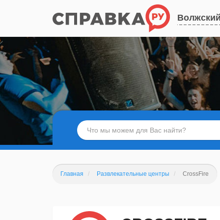
Волжски
Главная
Развлекательные центры
CrossFire