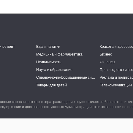
и ремонт
Еда и напитки
Красота и здоровь
Медицина и фармацевтика
Бизнес
Недвижимость
Финансы
Наука и образование
Производство и по
Справочно-информационные системы
Реклама и полигра
Товары для детей
Телекоммуникации 
анные справочного характера, размещение осуществляется бесплатно, иск
 содержание и достоверность данных Администрация ответственности не нес