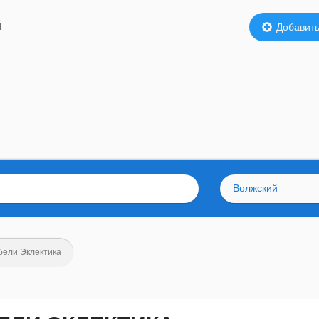
й
Добавить
Волжский
бели Эклектика