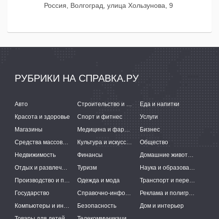
Россия, Волгоград, улица Хользунова, 9
РУБРИКИ НА СПРАВКА.РУ
Авто
Строительство и ремонт
Еда и напитки
Красота и здоровье
Спорт и фитнес
Услуги
Магазины
Медицина и фармацевтика
Бизнес
Средства массовой информации
Культура и искусство
Общество
Недвижимость
Финансы
Домашние животные
Отдых и развлечения
Туризм
Наука и образование
Производство и поставки
Одежда и мода
Транспорт и перевозки
Государство
Справочно-информационные системы
Реклама и полиграфия
Компьютеры и интернет
Безопасность
Дом и интерьер
Товары для детей
Телекоммуникации и связь