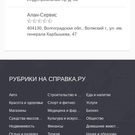
Алан-Сервис
404130, Волгоградская обл., Волжский г., ул. им.
генерала Карбышева, 47
РУБРИКИ НА СПРАВКА.РУ
Авто
Строительство и ремонт
Еда и напитки
Красота и здоровье
Спорт и фитнес
Услуги
Магазины
Медицина и фармацевтика
Бизнес
Средства массовой информации
Культура и искусство
Общество
Недвижимость
Финансы
Домашние животные
Отдых и развлечения
Туризм
Наука и образование