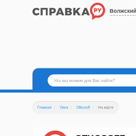
Волжски
Главная
Окна
Otkosoff
На карте