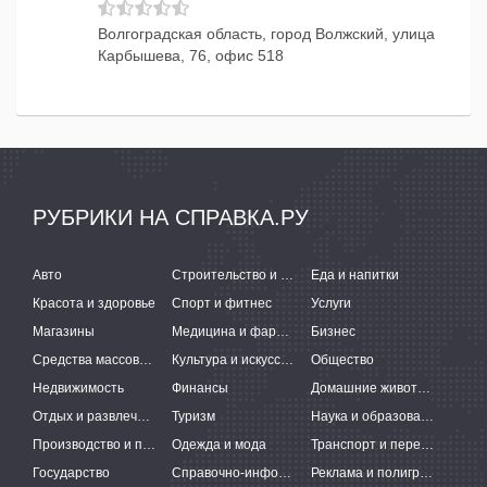
Волгоградская область, город Волжский, улица
Карбышева, 76, офис 518
РУБРИКИ НА СПРАВКА.РУ
Авто
Строительство и ремонт
Еда и напитки
Красота и здоровье
Спорт и фитнес
Услуги
Магазины
Медицина и фармацевтика
Бизнес
Средства массовой информации
Культура и искусство
Общество
Недвижимость
Финансы
Домашние животные
Отдых и развлечения
Туризм
Наука и образование
Производство и поставки
Одежда и мода
Транспорт и перевозки
Государство
Справочно-информационные системы
Реклама и полиграфия