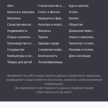
Авто
Строительство и ремонт
Еда и напитки
Красота и здоровье
Спорт и фитнес
Услуги
Магазины
Медицина и фармацевтика
Бизнес
Средства массовой информации
Культура и искусство
Общество
Недвижимость
Финансы
Домашние животные
Отдых и развлечения
Туризм
Наука и образование
Производство и поставки
Одежда и мода
Транспорт и перевозки
Государство
Справочно-информационные системы
Реклама и полиграфия
Компьютеры и интернет
Безопасность
Дом и интерьер
Товары для детей
Телекоммуникации и связь
Внимание! На сайте представлены данные справочного характера,
размещение осуществляется бесплатно, исключая сугубо рекламную
информацию.
За содержание и достоверность данных Администрация
ответственности не несет.