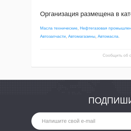
Организация размещена в кат
Масла технические
,
Нефтегазовая промышлен
Автозапчасти
,
Автомагазины
,
Автомасла
.
Сообщить об 
ПОДПИШИ