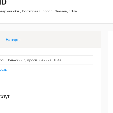
ND
адская обл., Волжский г., просп. Ленина, 104а
На карте
л., Волжский г., просп. Ленина, 104а
зать
слуг