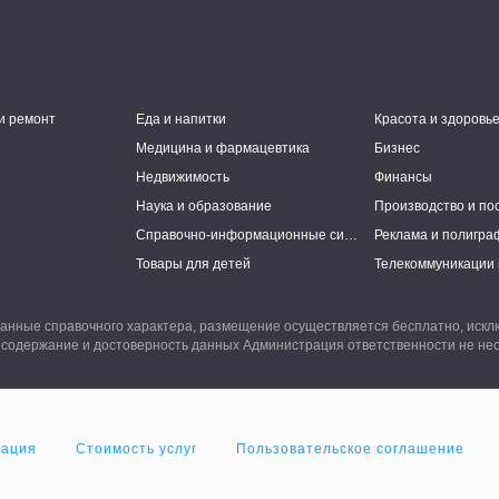
и ремонт
Еда и напитки
Красота и здоровь
Медицина и фармацевтика
Бизнес
Недвижимость
Финансы
Наука и образование
Производство и по
Справочно-информационные системы
Реклама и полигра
Товары для детей
Телекоммуникации 
анные справочного характера, размещение осуществляется бесплатно, иск
 содержание и достоверность данных Администрация ответственности не нес
мация
Стоимость услуг
Пользовательское соглашение