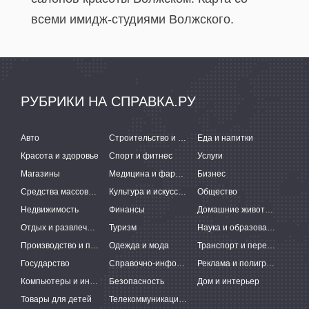
всеми имидж-студиями Волжского.
РУБРИКИ НА СПРАВКА.РУ
Авто
Строительство и ремонт
Еда и напитки
Красота и здоровье
Спорт и фитнес
Услуги
Магазины
Медицина и фармацевтика
Бизнес
Средства массовой информации
Культура и искусство
Общество
Недвижимость
Финансы
Домашние животные
Отдых и развлечения
Туризм
Наука и образование
Производство и поставки
Одежда и мода
Транспорт и перевозки
Государство
Справочно-информационные системы
Реклама и полиграфия
Компьютеры и интернет
Безопасность
Дом и интерьер
Товары для детей
Телекоммуникации и связь