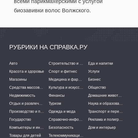
всеми парикмахерскими с услугой
биозавивки волос Волжского.
РУБРИКИ НА СПРАВКА.РУ
Авто
Строительство и ремонт
Еда и напитки
Красота и здоровье
Спорт и фитнес
Услуги
Магазины
Медицина и фармацевтика
Бизнес
Средства массовой информации
Культура и искусство
Общество
Недвижимость
Финансы
Домашние животные
Отдых и развлечения
Туризм
Наука и образование
Производство и поставки
Одежда и мода
Транспорт и перевозки
Государство
Справочно-информационные системы
Реклама и полиграфия
Компьютеры и интернет
Безопасность
Дом и интерьер
Товары для детей
Телекоммуникации и связь