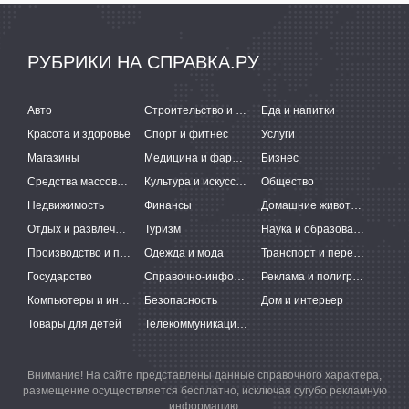
РУБРИКИ НА СПРАВКА.РУ
Авто
Строительство и ремонт
Еда и напитки
Красота и здоровье
Спорт и фитнес
Услуги
Магазины
Медицина и фармацевтика
Бизнес
Средства массовой информации
Культура и искусство
Общество
Недвижимость
Финансы
Домашние животные
Отдых и развлечения
Туризм
Наука и образование
Производство и поставки
Одежда и мода
Транспорт и перевозки
Государство
Справочно-информационные системы
Реклама и полиграфия
Компьютеры и интернет
Безопасность
Дом и интерьер
Товары для детей
Телекоммуникации и связь
Внимание! На сайте представлены данные справочного характера,
размещение осуществляется бесплатно, исключая сугубо рекламную
информацию.