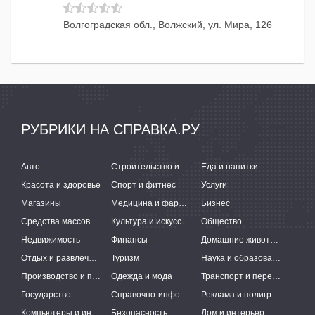
Волгоградская обл., Волжский, ул. Мира, 126
РУБРИКИ НА СПРАВКА.РУ
Авто
Строительство и ремонт
Еда и напитки
Красота и здоровье
Спорт и фитнес
Услуги
Магазины
Медицина и фармацевтика
Бизнес
Средства массовой информации
Культура и искусство
Общество
Недвижимость
Финансы
Домашние животные
Отдых и развлечения
Туризм
Наука и образование
Производство и поставки
Одежда и мода
Транспорт и перевозки
Государство
Справочно-информационные системы
Реклама и полиграфия
Компьютеры и интернет
Безопасность
Дом и интерьер