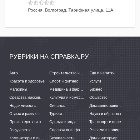
Россия, Волгоград, Тарифная улица, 11А
РУБРИКИ НА СПРАВКА.РУ
Авто
Строительство и ремонт
Еда и напитки
Красота и здоровье
Спорт и фитнес
Услуги
Магазины
Медицина и фармацевтика
Бизнес
Средства массовой информации
Культура и искусство
Общество
Недвижимость
Финансы
Домашние животные
Отдых и развлечения
Туризм
Наука и образование
Производство и поставки
Одежда и мода
Транспорт и перевозки
Государство
Справочно-информационные системы
Реклама и полиграфия
Компьютеры и интернет
Безопасность
Дом и интерьер