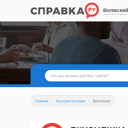
Волжски
Главная
Быстрое питание
Вкусняшка