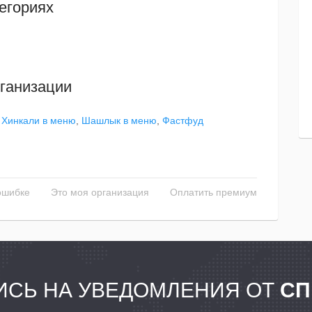
егориях
ганизации
,
Хинкали в меню
,
Шашлык в меню
,
Фастфуд
ошибке
Это моя организация
Оплатить премиум
СЬ НА УВЕДОМЛЕНИЯ ОТ
СП