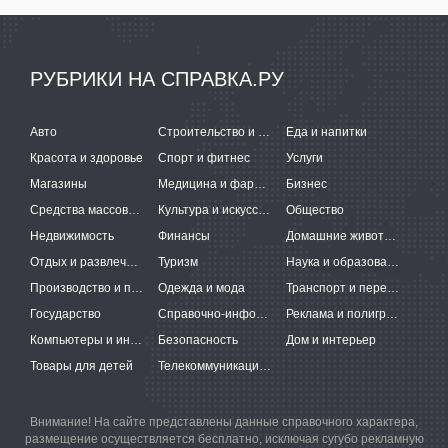
РУБРИКИ НА СПРАВКА.РУ
Авто
Строительство и ремонт
Еда и напитки
Красота и здоровье
Спорт и фитнес
Услуги
Магазины
Медицина и фармацевтика
Бизнес
Средства массовой информации
Культура и искусство
Общество
Недвижимость
Финансы
Домашние животные
Отдых и развлечения
Туризм
Наука и образование
Производство и поставки
Одежда и мода
Транспорт и перевозки
Государство
Справочно-информационные системы
Реклама и полиграфия
Компьютеры и интернет
Безопасность
Дом и интерьер
Товары для детей
Телекоммуникации и связь
Внимание! На сайте представлены данные справочного характера,
размещение осуществляется бесплатно, исключая сугубо рекламную