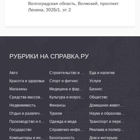
Волгоградская область, Волжский, проспект
Ленина, 302Б/1, эт. 2
РУБРИКИ НА СПРАВКА.РУ
Авто
Строительство и ремонт
Еда и напитки
Красота и здоровье
Спорт и фитнес
Услуги
Магазины
Медицина и фармацевтика
Бизнес
Средства массовой информации
Культура и искусство
Общество
Недвижимость
Финансы
Домашние животные
Отдых и развлечения
Туризм
Наука и образование
Производство и поставки
Одежда и мода
Транспорт и перевозки
Государство
Справочно-информационные системы
Реклама и полиграфия
Компьютеры и интернет
Безопасность
Дом и интерьер