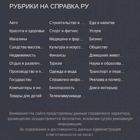
РУБРИКИ НА СПРАВКА.РУ
Авто
Строительство и ремонт
Еда и напитки
Красота и здоровье
Спорт и фитнес
Услуги
Магазины
Медицина и фармацевтика
Бизнес
Средства массовой информации
Культура и искусство
Общество
Недвижимость
Финансы
Домашние животные
Отдых и развлечения
Туризм
Наука и образование
Производство и поставки
Одежда и мода
Транспорт и перевозки
Государство
Справочно-информационные системы
Реклама и полиграфия
Компьютеры и интернет
Безопасность
Дом и интерьер
Товары для детей
Телекоммуникации и связь
Внимание! На сайте представлены данные справочного характера,
размещение осуществляется бесплатно, исключая сугубо рекламную
информацию.
За содержание и достоверность данных Администрация
ответственности не несет.