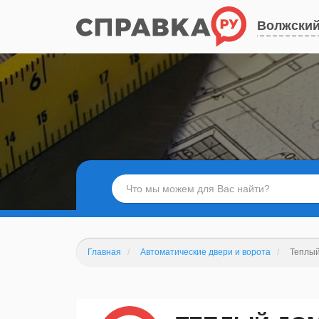
Волжски
Главная
Автоматические двери и ворота
Теплый