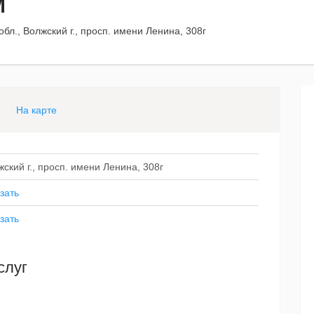
М
обл., Волжский г., просп. имени Ленина, 308г
На карте
жский г., просп. имени Ленина, 308г
зать
зать
слуг