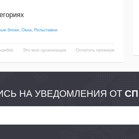
егориях
ные блоки
,
Окна
,
Рольставни
.
ошибке
Это моя организация
Оплатить премиум
СЬ НА УВЕДОМЛЕНИЯ ОТ
СП