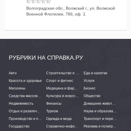
Волгоградская обл., Волжский г., ул. Волжской
Военной Флотилии, 78б, оф. 1
РУБРИКИ НА СПРАВКА.РУ
Авто
Строительство и ремонт
Еда и напитки
Красота и здоровье
Спорт и фитнес
Услуги
Магазины
Медицина и фармацевтика
Бизнес
Средства массовой информации
Культура и искусство
Общество
Недвижимость
Финансы
Домашние животные
Отдых и развлечения
Туризм
Наука и образование
Производство и поставки
Одежда и мода
Транспорт и перевозки
Государство
Справочно-информационные системы
Реклама и полиграфия