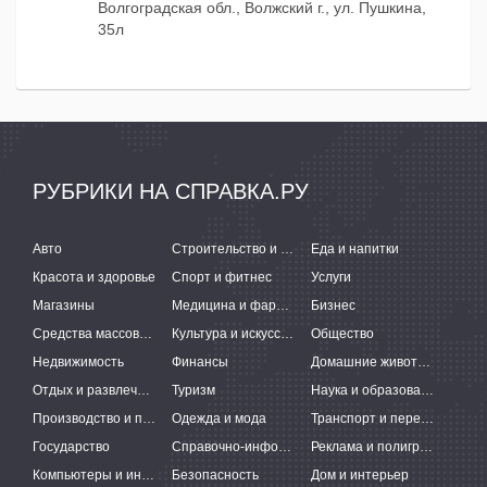
Волгоградская обл., Волжский г., ул. Пушкина,
35л
РУБРИКИ НА СПРАВКА.РУ
Авто
Строительство и ремонт
Еда и напитки
Красота и здоровье
Спорт и фитнес
Услуги
Магазины
Медицина и фармацевтика
Бизнес
Средства массовой информации
Культура и искусство
Общество
Недвижимость
Финансы
Домашние животные
Отдых и развлечения
Туризм
Наука и образование
Производство и поставки
Одежда и мода
Транспорт и перевозки
Государство
Справочно-информационные системы
Реклама и полиграфия
Компьютеры и интернет
Безопасность
Дом и интерьер