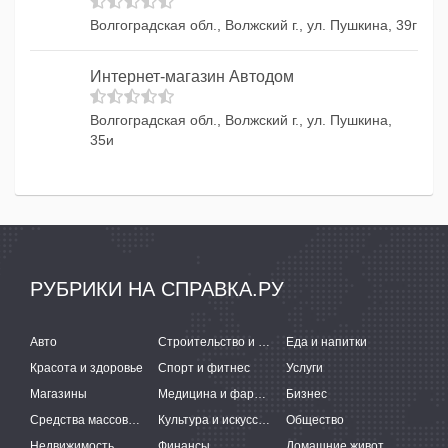
Волгоградская обл., Волжский г., ул. Пушкина, 39г
Интернет-магазин Автодом
Волгоградская обл., Волжский г., ул. Пушкина,
35и
РУБРИКИ НА СПРАВКА.РУ
Авто
Строительство и ремонт
Еда и напитки
Красота и здоровье
Спорт и фитнес
Услуги
Магазины
Медицина и фармацевтика
Бизнес
Средства массовой информации
Культура и искусство
Общество
Недвижимость
Финансы
Домашние животные